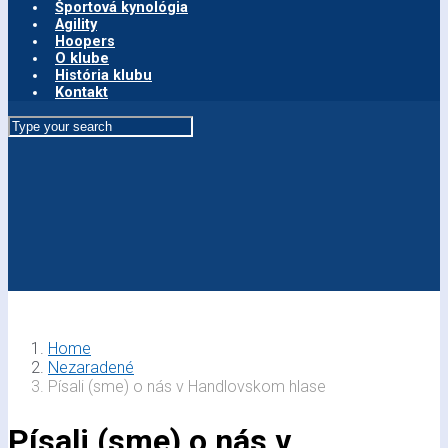
Športová kynológia
Agility
Hoopers
O klube
História klubu
Kontakt
Home
Nezaradené
Písali (sme) o nás v Handlovskom hlase
Písali (sme) o nás v