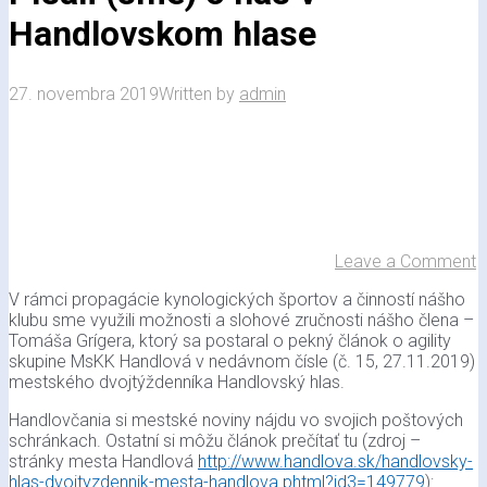
Handlovskom hlase
27. novembra 2019
Written by
admin
Leave a Comment
V rámci propagácie kynologických športov a činností nášho
klubu sme využili možnosti a slohové zručnosti nášho člena –
Tomáša Grígera, ktorý sa postaral o pekný článok o agility
skupine MsKK Handlová v nedávnom čísle (č. 15, 27.11.2019)
mestského dvojtýždenníka Handlovský hlas.
Handlovčania si mestské noviny nájdu vo svojich poštových
schránkach. Ostatní si môžu článok prečítať tu (zdroj –
stránky mesta Handlová
http://www.handlova.sk/handlovsky-
hlas-dvojtyzdennik-mesta-handlova.phtml?id3=149779
):