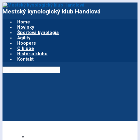
Skip
Mestský kynologický klub Handlová
to
main
Home
content
Novinky
Športová kynológia
Agility
Hoopers
O klube
História klubu
Kontakt