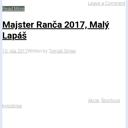
Leave a Comment
Read More
Majster Ranča 2017, Malý
Lapáš
10. júla 2017
Written by
Tomáš Gríger
Akcie
,
Športová
kynológia