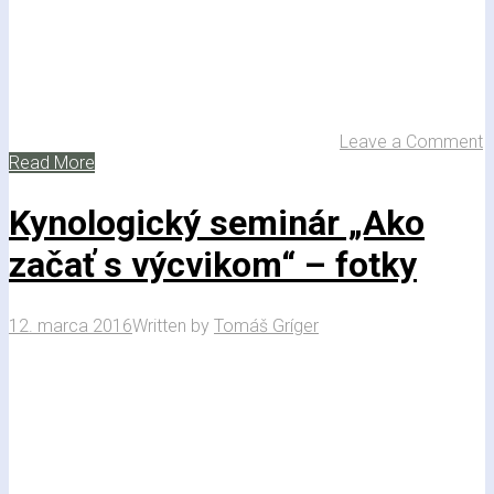
Leave a Comment
Read More
Kynologický seminár „Ako
začať s výcvikom“ – fotky
12. marca 2016
Written by
Tomáš Gríger