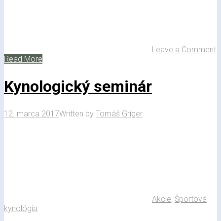
Leave a Comment
Read More
Kynologický seminár
12. marca 2017
Written by
Tomáš Gríger
Akcie
,
Športová
kynológia