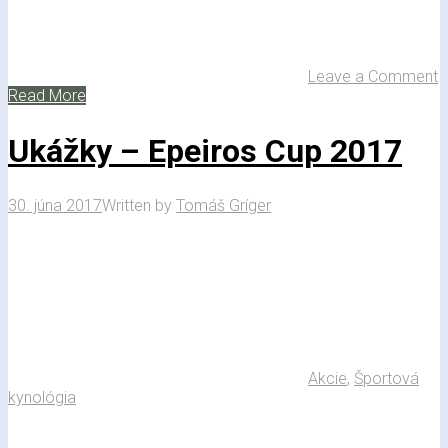
Leave a Comment
Read More
Ukážky – Epeiros Cup 2017
30. júna 2017
Written by
Tomáš Gríger
Akcie
,
Športová
kynológia