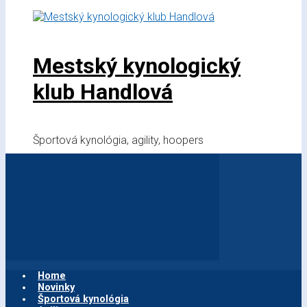
Mestský kynologický
klub Handlová
Športová kynológia, agility, hoopers
Home
Novinky
Športová kynológia