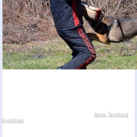
Akcie
,
Športová
kynológia