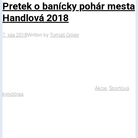
Pretek o banícky pohár mesta
Handlová 2018
7. júla 2018
Written by
Tomáš Gríger
Akcie
,
Športová
kynológia