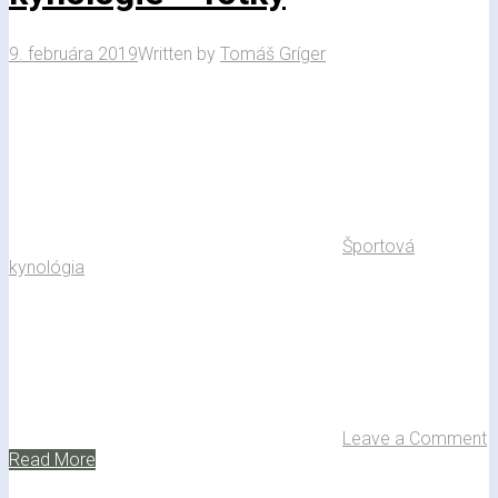
9. februára 2019
Written by
Tomáš Gríger
Športová
kynológia
Leave a Comment
Read More