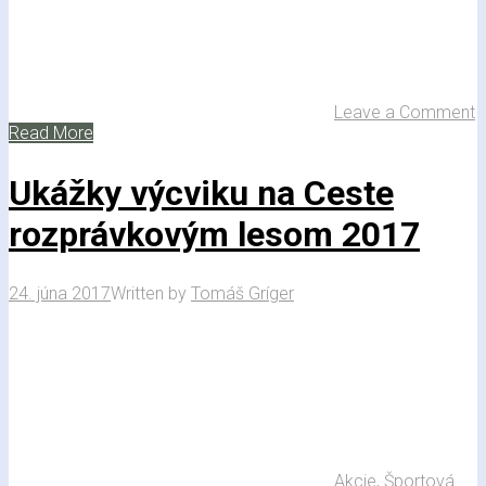
Leave a Comment
Read More
Ukážky výcviku na Ceste
rozprávkovým lesom 2017
24. júna 2017
Written by
Tomáš Gríger
Akcie
,
Športová