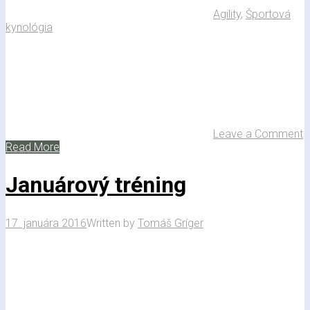
Agility
,
Športová
kynológia
Leave a Comment
Read More
Januárový tréning
17. januára 2016
Written by
Tomáš Gríger