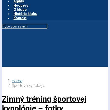
Agility
Hoopers
O klube
História klubu
Kontakt
Home
Športová kynológia
Zimný tréning športovej
kynológie – fotky