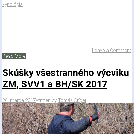
kynológia
Leave a Comment
Read More
Skúšky všestranného výcviku
ZM, SVV1 a BH/SK 2017
26. marca 2017
Written by
Tomáš Gríger